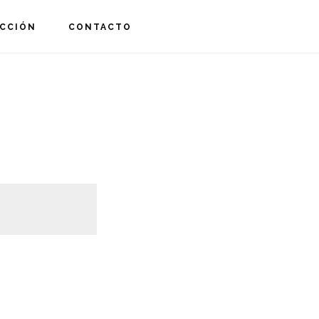
S
CCIÓN
CONTACTO
OF
C