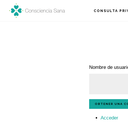
Ir
CONSULTA PRI
al
contenido
principal
Nombre de usuario
OBTENER UNA C
Acceder